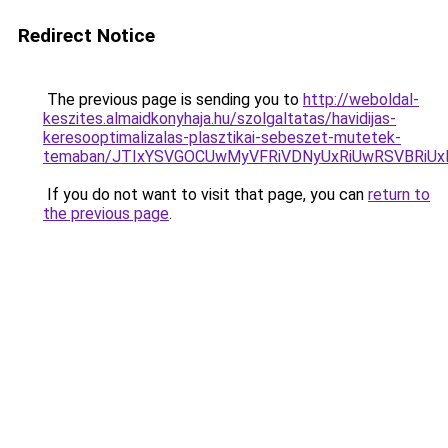
Redirect Notice
The previous page is sending you to
http://weboldal-
keszites.almaidkonyhaja.hu/szolgaltatas/havidijas-
keresooptimalizalas-plasztikai-sebeszet-mutetek-
temaban/JTIxYSVGOCUwMyVFRiVDNyUxRiUwRSVBRi
If you do not want to visit that page, you can
return to
the previous page
.